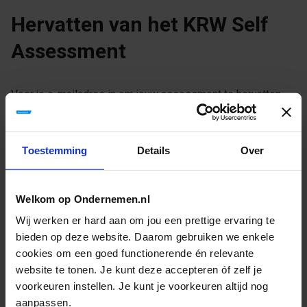
Ga
Hervatten van het KRW Self
naar
Assessment
inhoud
Voer je e-mailadres in om jouw assessment te hervatten.
Je ontvangt een e-mail met een tijdelijke geldige link naar
je voorgaande assessment.
Toestemming
Details
Over
‹ Terug
Uw e-mailadres
Voer het e-mailadres in waarmee je het assessment bent
Welkom op Ondernemen.nl
gestart
Wij werken er hard aan om jou een prettige ervaring te
bieden op deze website. Daarom gebruiken we enkele
cookies om een goed functionerende én relevante
website te tonen. Je kunt deze accepteren óf zelf je
voorkeuren instellen. Je kunt je voorkeuren altijd nog
Ontvang link
aanpassen.