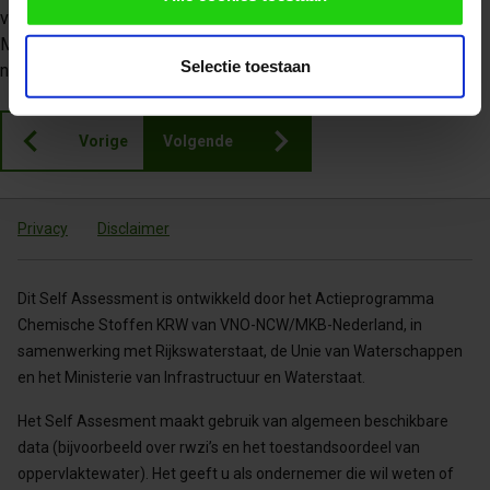
verstandig om in gesprek te gaan met jouw omgevingsdienst.
Mogelijk moet je vergunning worden aangepast of moet er een
Selectie toestaan
nieuwe melding worden gedaan.
Vorige
Volgende
Privacy
Disclaimer
Dit Self Assessment is ontwikkeld door het Actieprogramma
Chemische Stoffen KRW van VNO-NCW/MKB-Nederland, in
samenwerking met Rijkswaterstaat, de Unie van Waterschappen
en het Ministerie van Infrastructuur en Waterstaat.
Het Self Assesment maakt gebruik van algemeen beschikbare
data (bijvoorbeeld over rwzi’s en het toestandsoordeel van
oppervlaktewater). Het geeft u als ondernemer die wil weten of