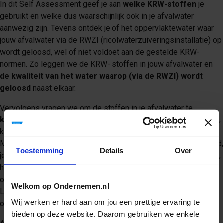
In dit Self Assessment geef je aan
welke KRW-stoffen
je
gebruikt en welke dus waarschijnlijk ook in je afvalwater
aanwezig zijn. Tevens ontdek je of het oppervlaktewater waar
jouw afvalwater via de RWZI (rioolwaterzuiveringsinstallatie) op
wordt geloosd, wel of niet voldoet aan de gestelde KRW-
normen. Zo leggen we de KRW- stoffen in jouw afvalwater en
de kwaliteit van het water waarop (via de RWZI) wordt
geloosd
naast elkaar.
Vervolgens vragen we om de stoffen in je afvalwater te
kwantificeren
. De hoeveelheden die je loost van deze stoffen,
kun je vinden in jouw vergunning of in een maatwerkvoorschrift.
Maar als je bedrijfsproces bijvoorbeeld tussentijds is gewijzigd,
Toestemming
Details
Over
je andere stoffen gebruikt dan in je vergunning zijn vermeld etc.,
houd er dan rekening mee dat je huidige praktijk niet
overeenkomt met wat in het verleden is vergund of gemeld.
Welkom op Ondernemen.nl
Lozen van stoffen die niet zijn vergund levert een overtreding
Wij werken er hard aan om jou een prettige ervaring te
op!
bieden op deze website. Daarom gebruiken we enkele